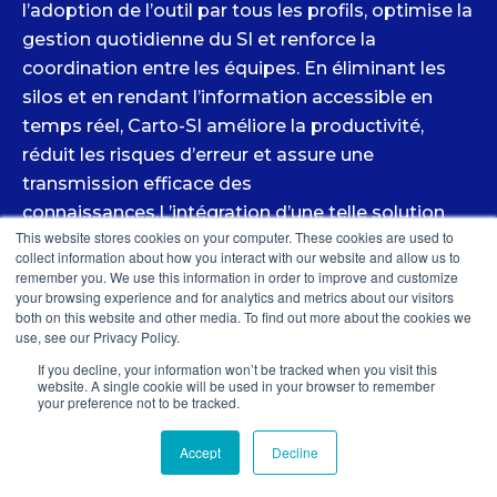
l’adoption de l’outil par tous les profils, optimise la
gestion quotidienne du SI et renforce la
coordination entre les équipes.
En éliminant les
silos et en rendant l’information accessible en
temps réel, Carto-SI améliore la productivité,
réduit les risques d’erreur et assure une
transmission efficace des
connaissances.
L’intégration d’une telle solution
This website stores cookies on your computer. These cookies are used to
permet aux entreprises d’
optimiser leur gestion
collect information about how you interact with our website and allow us to
IT tout en réduisant les coûts opérationnels
.
remember you. We use this information in order to improve and customize
your browsing experience and for analytics and metrics about our visitors
both on this website and other media. To find out more about the cookies we
use, see our Privacy Policy.
If you decline, your information won’t be tracked when you visit this
website. A single cookie will be used in your browser to remember
your preference not to be tracked.
Accept
Decline