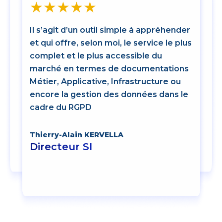
★
★
★
★
★
★
Il s’agit d’un outil simple à appréhender
Cart
u
et qui offre, selon moi, le service le plus
notr
complet et le plus accessible du
très
marché en termes de documentations
lors
Métier, Applicative, Infrastructure ou
char
a
encore la gestion des données dans le
mod
nter
cadre du RGPD
ress
nt
ls.
Thierry-Alain KERVELLA
Vinc
Directeur SI
Che