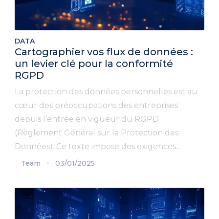
DATA
Cartographier vos flux de données :
un levier clé pour la conformité
RGPD
La protection des données personnelles est au
cœur des préoccupations des entreprises
depuis l’entrée en vigueur du RGPD
(Règlement Général sur la Protection des
Données). Ce texte impose des exigences...
Team
03/01/2025