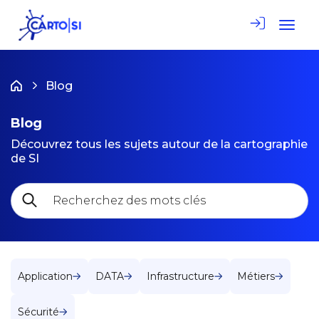
Toggle
Blog
Blog
Découvrez tous les sujets autour de la cartographie
de SI
Application
DATA
Infrastructure
Métiers
Sécurité