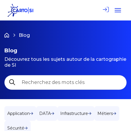
Toggle
Blog
Blog
Découvrez tous les sujets autour de la cartographie
de SI
Application
DATA
Infrastructure
Métiers
Sécurité