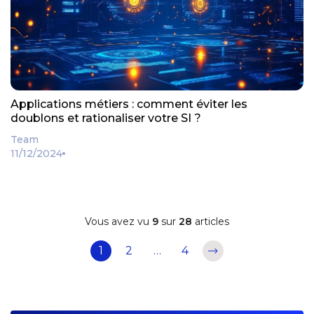
Applications métiers : comment éviter les
doublons et rationaliser votre SI ?
Team
11/12/2024
Vous avez vu
9
sur
28
articles
Pagination
1
2
…
4
des
publications