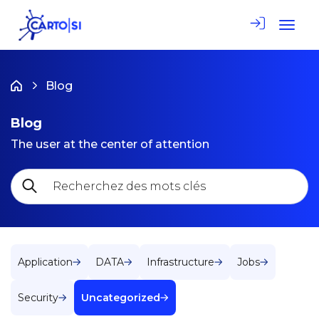
Toggle
Blog
Jobs
•
Uncategorized
Blog
The user at the center of attention
Application
DATA
Infrastructure
Jobs
Security
Uncategorized